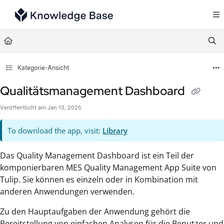
Documentation Index
Fetch the complete documentation index at:
https://support.tulip.co/llms.txt
Use this file to discover all available pages before exploring further.
Kategorie-Ansicht
Qualitätsmanagement Dashboard
Veröffentlicht am Jan 13, 2025
To download the app, visit:
Library
Das Quality Management Dashboard ist ein Teil der
komponierbaren MES Quality Management App Suite von
Tulip. Sie können es einzeln oder in Kombination mit
anderen Anwendungen verwenden.
Zu den Hauptaufgaben der Anwendung gehört die
Bereitstellung von einfachen Analysen für die Benutzer und