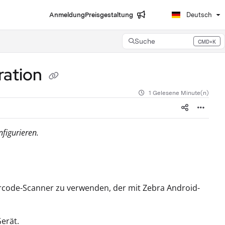
Anmeldung
Preisgestaltung
Deutsch
Suche
CMD+K
Press CMD+K to open search
ration
1 Gelesene Minute(n)
figurieren.
Barcode-Scanner zu verwenden, der mit Zebra Android-
erät.