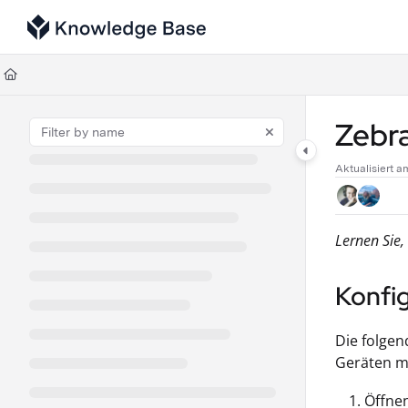
Documentation Index
Fetch the complete documentation index at:
https://support.tulip.co/llms
Use this file to discover all available pages before exploring further.
Zebr
Aktualisiert 
Lernen Sie
Konfi
Die folgen
Geräten mit
Öffne