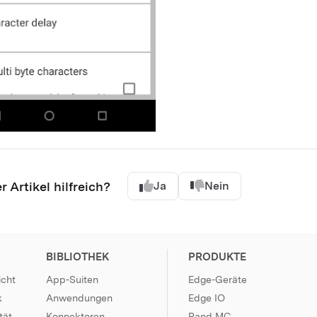
r Artikel hilfreich?
Ja
Nein
BIBLIOTHEK
PRODUKTE
icht
App-Suiten
Edge-Geräte
k
Anwendungen
Edge IO
tät
Konnektoren
Rand MC