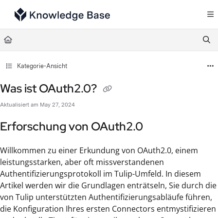
Documentation Index
Fetch the complete documentation index at:
https://support.tulip.co/llms.txt
Use this file to discover all available pages before exploring further.
Kategorie-Ansicht
Was ist OAuth2.0?
Aktualisiert am
May 27, 2024
Erforschung von OAuth2.0
Willkommen zu einer Erkundung von OAuth2.0, einem
leistungsstarken, aber oft missverstandenen
Authentifizierungsprotokoll im Tulip-Umfeld. In diesem
Artikel werden wir die Grundlagen enträtseln, Sie durch die
von Tulip unterstützten Authentifizierungsabläufe führen,
die Konfiguration Ihres ersten Connectors entmystifizieren