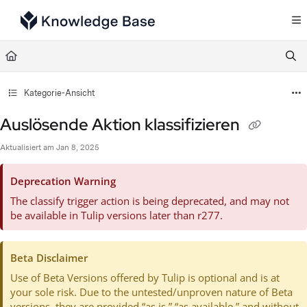
Documentation Index
Fetch the complete documentation index at:
https://support.tulip.co/llms.txt
Use this file to discover all available pages before exploring further.
Kategorie-Ansicht
Auslösende Aktion klassifizieren
Aktualisiert am
Jan 8, 2025
Deprecation Warning
The classify trigger action is being deprecated, and may not
be available in Tulip versions later than r277.
Beta Disclaimer
Use of Beta Versions offered by Tulip is optional and is at
your sole risk. Due to the untested/unproven nature of Beta
versions, they are provided “as is,” “as available,” and without