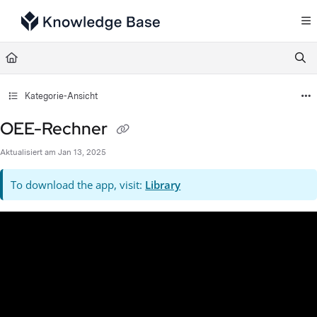
Documentation Index
Fetch the complete documentation index at:
https://support.tulip.co/llms.txt
Use this file to discover all available pages before exploring further.
Kategorie-Ansicht
OEE-Rechner
Aktualisiert am
Jan 13, 2025
To download the app, visit:
Library