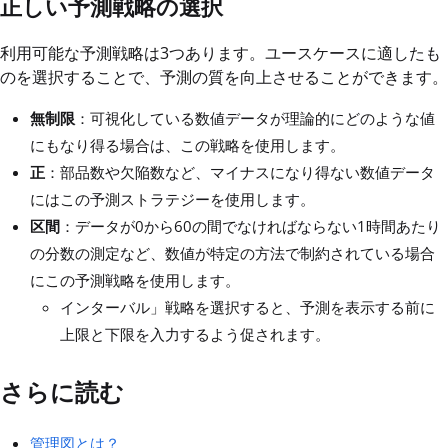
正しい予測戦略の選択
利用可能な予測戦略は3つあります。ユースケースに適したも
のを選択することで、予測の質を向上させることができます。
無制限
：可視化している数値データが理論的にどのような値
にもなり得る場合は、この戦略を使用します。
正
：部品数や欠陥数など、マイナスになり得ない数値データ
にはこの予測ストラテジーを使用します。
区間
：データが0から60の間でなければならない1時間あたり
の分数の測定など、数値が特定の方法で制約されている場合
にこの予測戦略を使用します。
インターバル」戦略を選択すると、予測を表示する前に
上限と下限を入力するよう促されます。
さらに読む
管理図とは？