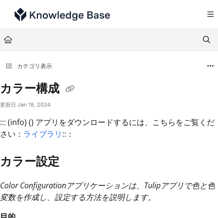
Documentation Index
Fetch the complete documentation index at:
https://support.tulip.co/llms.txt
Use this file to discover all available pages before exploring further.
カテゴリ表示
カラー構成
更新日
Jan 18, 2024
::: (info) () アプリをダウンロードするには、こちらをご覧くだ
さい：
ライブラリ
::：
カラー設定
Color Configurationアプリケーションは、Tulipアプリで色と色
変数を作成し、設定する方法を説明します。
目的