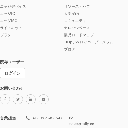
エッジデバイス
リソース・ハブ
エッジIO
大学案内
エッジMC
コミュニティ
ライトキット
ナレッジベース
プラン
製品ロードマップ
Tulipデベロッパープログラム
ブログ
既存ユーザー
ログイン
お問い合わせ
営業担当
+1 833 468 8547
sales@tulip.co