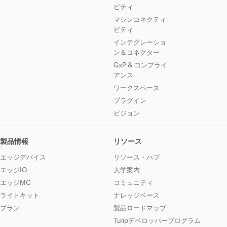
ビティ
マシンコネクティ
ビティ
インテグレーショ
ン＆コネクター
GxP & コンプライ
アンス
ワークスペース
プラグイン
ビジョン
製品情報
リソース
エッジデバイス
リソース・ハブ
エッジIO
大学案内
エッジMC
コミュニティ
ライトキット
ナレッジベース
プラン
製品ロードマップ
Tulipデベロッパープログラム