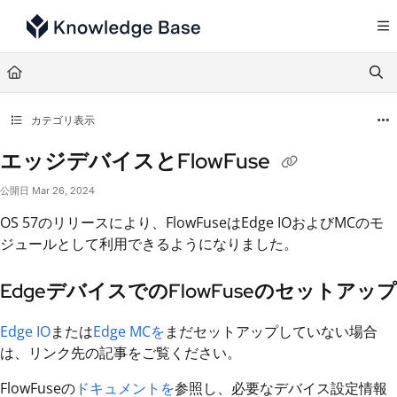
Documentation Index
Fetch the complete documentation index at:
https://support.tulip.co/llms.txt
Use this file to discover all available pages before exploring further.
カテゴリ表示
エッジデバイスとFlowFuse
公開日 Mar 26, 2024
OS 57のリリースにより、FlowFuseはEdge IOおよびMCのモ
ジュールとして利用できるようになりました。
EdgeデバイスでのFlowFuseのセットアップ
Edge IO
または
Edge MCを
まだセットアップしていない場合
は、リンク先の記事をご覧ください。
FlowFuseの
ドキュメントを
参照し、必要なデバイス設定情報