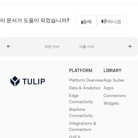
이 문서가 도움이 되었습니까?
예
아니요
이전 기사
다음 기사
PLATFORM
LIBRARY
Platform Overview
App Suites
Data & Analytics
Apps
Edge
Connectors
Connectivity
Widgets
Machine
Connectivity
Integrations &
Connectors
GxP &