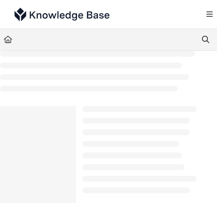
Documentation Index
Fetch the complete documentation index at:
https://support.tulip.co/llms.txt
Use this file to discover all available pages before exploring further.