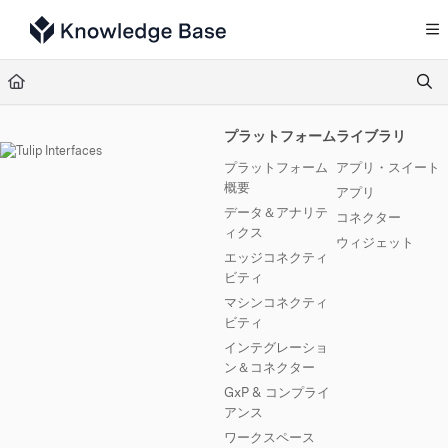
Documentation Index
Fetch the complete documentation index at:
https://support.tulip.co/llms.txt
Use this file to discover all available pages before exploring further.
プラットフォーム
ライブラリ
プラットフォーム
アプリ・スイート
概要
アプリ
データ＆アナリテ
コネクター
ィクス
ウィジェット
エッジコネクティ
ビティ
マシンコネクティ
ビティ
インテグレーショ
ン＆コネクター
GxP & コンプライ
アンス
ワークスペース