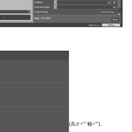
{高さ="" 幅=""}。