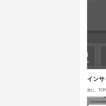
インサ
次に、TC