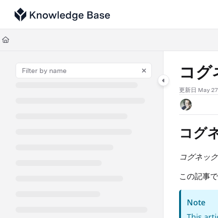
Documentation Index
Fetch the complete documentation index at:
https://support.tulip.co/llms
Use this file to discover all available pages before exploring further.
コグネ
更新日
May 27
コグネ
コグネックス
この記事で
Note
This art