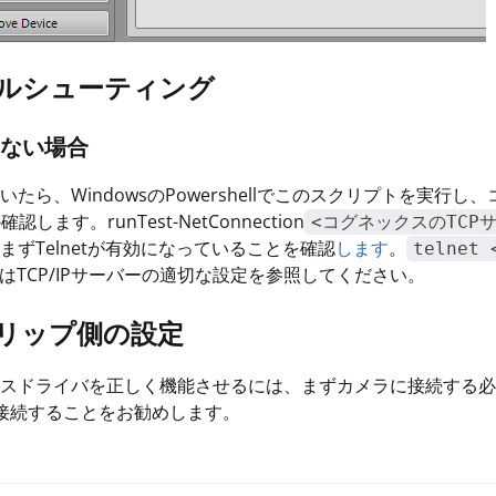
ルシューティング
ない場合
たら、WindowsのPowershellでこのスクリプトを実行し
確認します。runTest-NetConnection
<コグネックスのTCPサー
まずTelnetが有効になっていることを確認
します
。
telnet
またはTCP/IPサーバーの適切な設定を参照してください。
リップ側の設定
スドライバを正しく機能させるには、まずカメラに接続する必要
」で接続することをお勧めします。