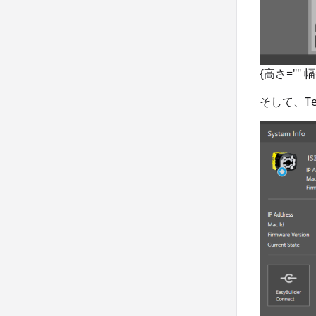
{高さ="" 
そして、T