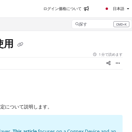
ログイン
価格について
日本語
探す
CMD+K
Press CMD+K to open search
の使用
1 分で読めます
と設定について説明します。
layer.
This article
focuses on a Cognex Device and an