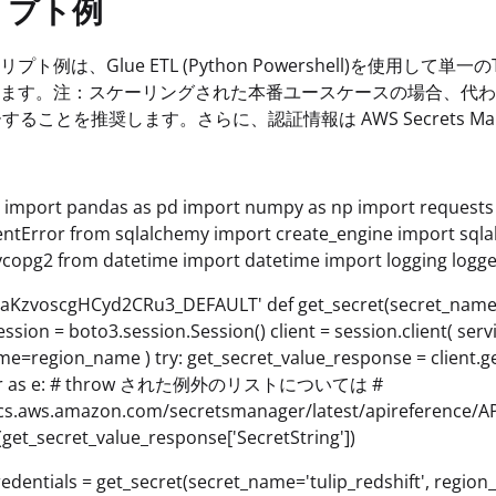
リプト例
プト例は、Glue ETL (Python Powershell)を使用して
ます。注：スケーリングされた本番ユースケースの場合、代わ
することを推奨します。さらに、認証情報は AWS Secrets M
s import pandas as pd import numpy as np import requests
entError from sqlalchemy import create_engine import sqla
copg2 from datetime import datetime import logging logger
 = 'aKzvoscgHCyd2CRu3_DEFAULT' def get_secret(se
on = boto3.session.Session() client = session.client( ser
e=region_name ) try: get_secret_value_response = client.g
rror as e: # throw された例外のリストについては #
ocs.aws.amazon.com/secretsmanager/latest/apireference/A
(get_secret_value_response['SecretString'])
redentials = get_secret(secret_name='tulip_redshift', region