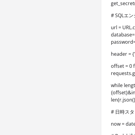
get_secret
# SQL
url = URL.
database=r
password=r
header = {'
offset = 0
requests.g
while leng
{offset}&i
len(r.json
# 日時ス
now = date