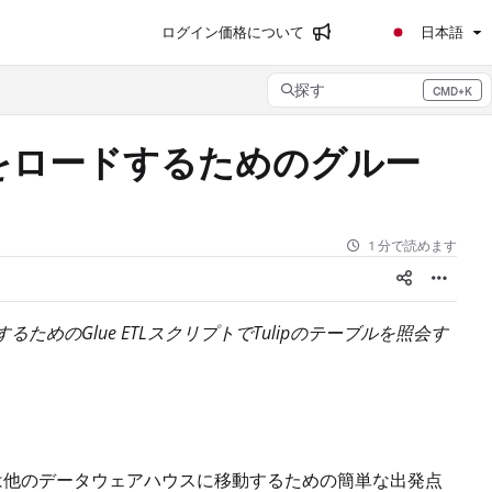
ログイン
価格について
日本語
探す
CMD+K
Press CMD+K to open search
をロードするためのグルー
1 分で読めます
るためのGlue ETLスクリプトでTulipのテーブルを照会す
tまたは他のデータウェアハウスに移動するための簡単な出発点