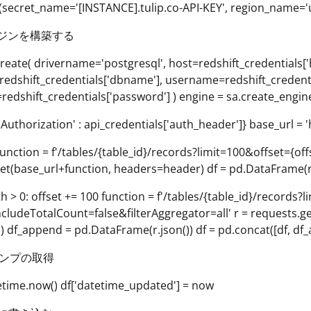
(secret_name='[INSTANCE].tulip.co-API-KEY', region_name='u
エンジンを構築する
create( drivername='postgresql', host=redshift_credentials['h
edshift_credentials['dbname'], username=redshift_credenti
edshift_credentials['password'] ) engine = sa.create_engine
Authorization' : api_credentials['auth_header']} base_url = 'h
 function = f'/tables/{table_id}/records?limit=100&offset={of
et(base_url+function, headers=header) df = pd.DataFrame(r.js
th > 0: offset += 100 function = f'/tables/{table_id}/records?
ncludeTotalCount=false&filterAggregator=all' r = requests.g
()) df_append = pd.DataFrame(r.json()) df = pd.concat([df, df
タンプの取得
time.now() df['datetime_updated'] = now