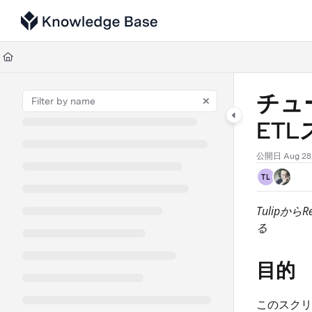
Documentation Index
Fetch the complete documentation index at:
https://support.tulip.co/llms
Use this file to discover all available pages before exploring further.
チュ
ET
公開日 Aug 28,
TL
Tulipか
る
目的
このスクリ