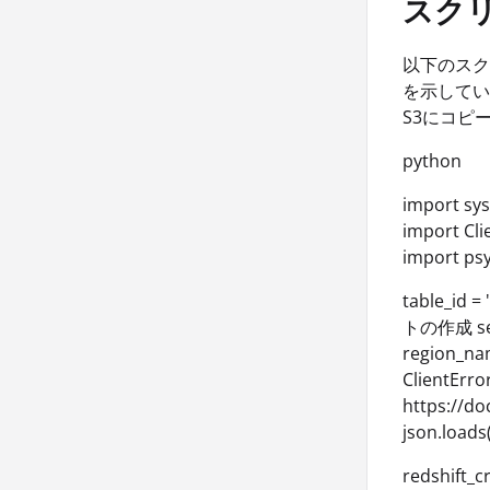
スク
以下のスクリ
を示してい
S3にコピー
python
import sy
import Cli
import psy
table_id
トの作成 sessi
region_nam
ClientE
https://d
json.loads
redshift_c