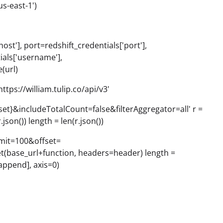
s-east-1')
ost'], port=redshift_credentials['port'],
als['username'],
(url)
ttps://william.tulip.co/api/v3'
fset}&includeTotalCount=false&filterAggregator=all' r =
on()) length = len(r.json())
limit=100&offset=
et(base_url+function, headers=header) length =
_append], axis=0)