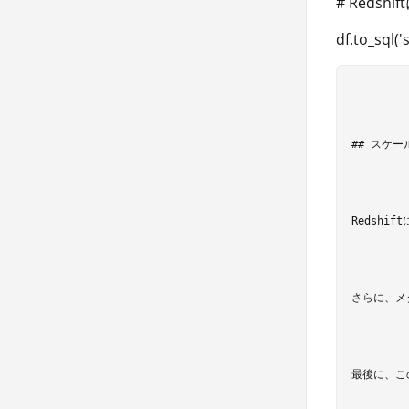
# Redsh
df.to_sql(
## スケー
Redsh
さらに、メ
最後に、こ