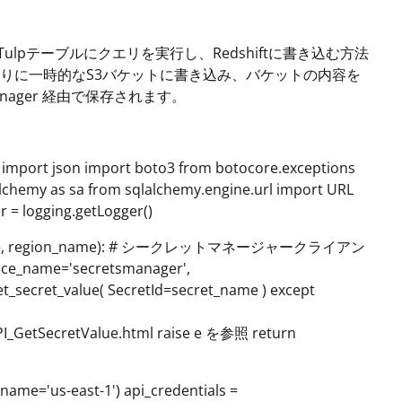
単一のTulpテーブルにクエリを実行し、Redshiftに書き込む方法
りに一時的なS3バケットに書き込み、バケットの内容を
anager 経由で保存されます。
 import json import boto3 from botocore.exceptions
lchemy as sa from sqlalchemy.engine.url import URL
 = logging.getLogger()
cret_name, region_name): # シークレットマネージャークライアン
vice_name='secretsmanager',
et_secret_value( SecretId=secret_name ) except
PI_GetSecretValue.html raise e を参照 return
_name='us-east-1') api_credentials =