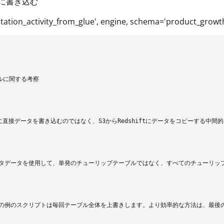
iftに書き込む
'station_activity_from_glue', engine, schema='product_growth'
ルに関する考察

iftに直接データを書き込むのではなく、S3からRedshiftにデータをコピーする
タデータを使用して、単発のチューリップテーブルではなく、すべてのチューリップ
の例のスクリプトは毎回テーブル全体を上書きします。より効率的な方法は、最後の