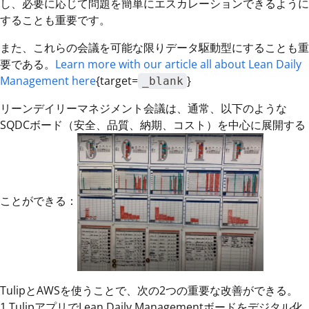
し、必要に応じて問題を簡単にエスカレーションできるように
することも重要です。
また、これらの会議を可能な限りデータ駆動型にすることも重
要である。
Learn more with our article all about Lean Daily
Management here
{target=
}
_blank
リーンデイリーマネジメント会議は、通常、以下のような
SQDCボード（安全、品質、納期、コスト）を中心に展開する
ことができる：
TulipとAWSを使うことで、次の2つの重要な改善ができる。
1.TulipアプリでLean Daily Managementボードをデジタル化