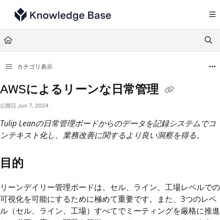
Documentation Index
Fetch the complete documentation index at:
https://support.tulip.co/llms.txt
Use this file to discover all available pages before exploring further.
カテゴリ表示
AWSによるリーンな日常管理
公開日 Jun 7, 2024
Tulip Leanの日常管理ボードからのデータを記録システムでコ
ンテキスト化し、業務改善に関するより良い洞察を得る。
目的
リーンデイリー管理ボードは、セル、ライン、工場レベルでの
可視化を可能にするために極めて重要です。また、3つのレベ
ル（セル、ライン、工場）すべてでミーティングを厳格に推進