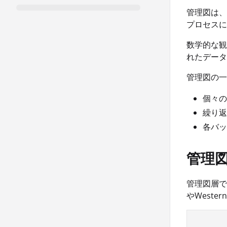
管理図は、
プロセスに
数学的な観
れたデータ
管理図の一
個々の
繰り返
各バッ
管理
管理図層で
やWest