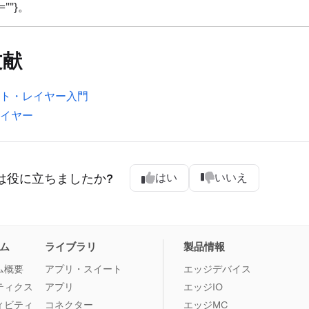
=""}。
文献
ト・レイヤー入門
イヤー
は役に立ちましたか?
はい
いいえ
ム
ライブラリ
製品情報
ム概要
アプリ・スイート
エッジデバイス
ティクス
アプリ
エッジIO
ィビティ
コネクター
エッジMC