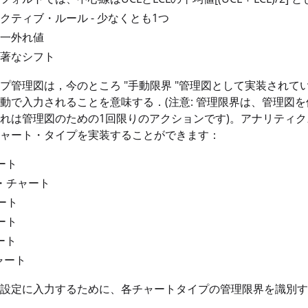
クティブ・ルール - 少なくとも1つ
一外れ値
著なシフト
プ管理図は，今のところ "手動限界 "管理図として実装され
動で入力されることを意味する．(注意: 管理限界は、管理図
れは管理図のための1回限りのアクションです)。アナリティ
ャート・タイプを実装することができます：
ート
・チャート
ート
ート
ート
ャート
設定に入力するために、各チャートタイプの管理限界を識別す