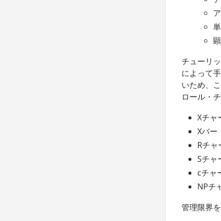
ア
単
顕
チューリッ
によって手
いため、こ
ロール・チ
Xチャ
Xバー
Rチャ
Sチャ
cチャ
NPチ
管理限界を