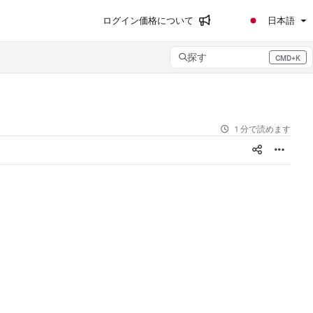
ログイン
価格について
日本語
探す
CMD+K
Press CMD+K to open search
1 分で読めます