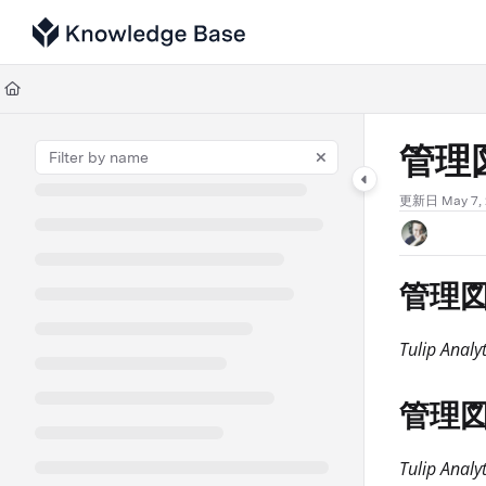
Documentation Index
Fetch the complete documentation index at:
https://support.tulip.co/llms
Use this file to discover all available pages before exploring further.
管理
更新日
May 7,
管理
Tulip 
管理
Tulip A