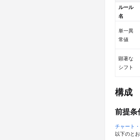
ルール
名
単一異
常値
顕著な
シフト
構成
前提条
チャート・
以下のとお