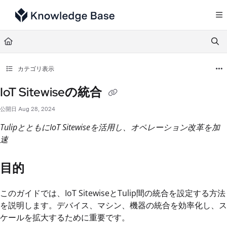
Documentation Index
Fetch the complete documentation index at:
https://support.tulip.co/llms.txt
Use this file to discover all available pages before exploring further.
カテゴリ表示
IoT Sitewiseの統合
公開日 Aug 28, 2024
TulipとともにIoT Sitewiseを活用し、オペレーション改革を加
速
目的
このガイドでは、IoT SitewiseとTulip間の統合を設定する方法
を説明します。デバイス、マシン、機器の統合を効率化し、ス
ケールを拡大するために重要です。