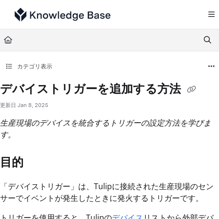
Documentation Index
Fetch the complete documentation index at:
https://support.tulip.co/llms.txt
Use this file to discover all available pages before exploring further.
カテゴリ表示
デバイストリガーを追加する方法
更新日
Jan 8, 2025
生産現場のデバイスを統合するトリガーの設定方法を学びま
す。
目的
「デバイストリガー」は、Tulipに接続された生産現場のセン
サーでイベントが発生したときに発火するトリガーです。
トリガーを使用すると、Tulipの
デバイス
リストから外部デバ