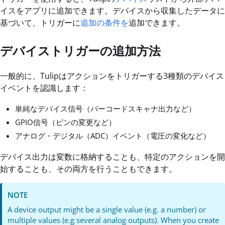
イスをアプリに追加できます。デバイスから収集したデータに
基づいて、トリガーに
追加の条件を
追加できます。
デバイストリガーの追加方法
一般的に、Tulipはアクションをトリガーする3種類のデバイス
イベントを認識します：
単純なデバイス信号（バーコードスキャナ出力など）
GPIO信号（ピンの変更など）
アナログ・デジタル（ADC）イベント（電圧の変化など）
デバイス出力は変数に格納することも、特定のアクションを開
始することも、その両方を行うこともできます。
NOTE
A device output might be a single value (e.g. a number) or
multiple values (e.g several analog outputs). When you create