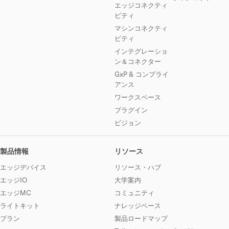
エッジコネクティ
ビティ
マシンコネクティ
ビティ
インテグレーショ
ン＆コネクター
GxP & コンプライ
アンス
ワークスペース
プラグイン
ビジョン
製品情報
リソース
エッジデバイス
リソース・ハブ
エッジIO
大学案内
エッジMC
コミュニティ
ライトキット
ナレッジベース
プラン
製品ロードマップ