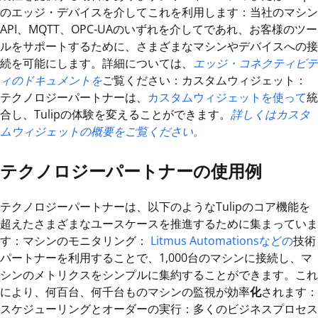
のエッジ・デバイスを介してこれを利用します：当社のマシン
API、MQTT、OPC-UAのいずれを介してであれ、お客様のツー
ルをサポートするために、さまざまなマシンやデバイスへの接
続を可能にします。詳細については、
エッジ・コネクティビテ
ィのドキュメントを
ご覧ください：カスタムウィジェット：
テクノロジーパートナーは、
カスタムウィジェットを使って
統
合し、Tulipの体験を変えることができます。
詳しくはカスタ
ムウィジェットの概要をご覧ください。
テクノロジーパートナーの使用例
テクノロジーパートナーは、以下のようなTulipのコア機能を
超えたさまざまなユースケースを推進するために集まっていま
す：マシンのモニタリング：
Litmus Automationsなどの
技術
パートナーを利用することで、1,000台のマシンに接続し、マ
シンのメトリクスをシンプルに集約することができます。これ
により、何百台、何千台ものマシンの監視が効率
化
されます：
スケジューリングとオーダーの実行：多くのビジネスプロセス