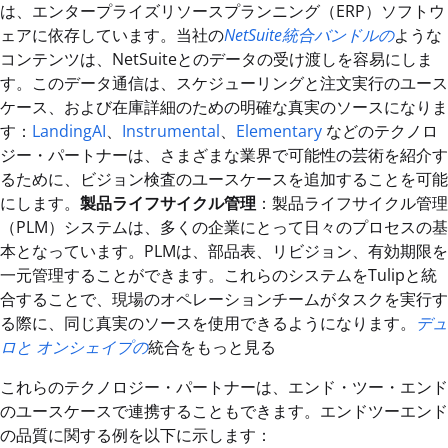
は、エンタープライズリソースプランニング（ERP）ソフトウ
ェアに依存しています。当社の
NetSuite統合バンドルの
ような
コンテンツは、NetSuiteとのデータの受け渡しを容易にしま
す。このデータ通信は、スケジューリングと注文実行のユース
ケース、および在庫詳細のための明確な真実のソースになりま
す：
LandingAI
、
Instrumental
、
Elementary
などのテクノロ
ジー・パートナーは、さまざまな業界で可能性の芸術を紹介す
るために、ビジョン検査のユースケースを追加することを可能
にします。
製品ライフサイクル管理
：製品ライフサイクル管理
（PLM）システムは、多くの企業にとって日々のプロセスの基
本となっています。PLMは、部品表、リビジョン、有効期限を
一元管理することができます。これらのシステムをTulipと統
合することで、現場のオペレーションチームがタスクを実行す
る際に、同じ真実のソースを使用できるようになります。
デュ
ロと
オンシェイプの
統合をもっと見る
これらのテクノロジー・パートナーは、エンド・ツー・エンド
のユースケースで連携することもできます。エンドツーエンド
の品質に関する例を以下に示します：