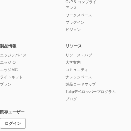
GxP & コンプライ
アンス
ワークスペース
プラグイン
ビジョン
製品情報
リソース
エッジデバイス
リソース・ハブ
エッジIO
大学案内
エッジMC
コミュニティ
ライトキット
ナレッジベース
プラン
製品ロードマップ
Tulipデベロッパープログラム
ブログ
既存ユーザー
ログイン