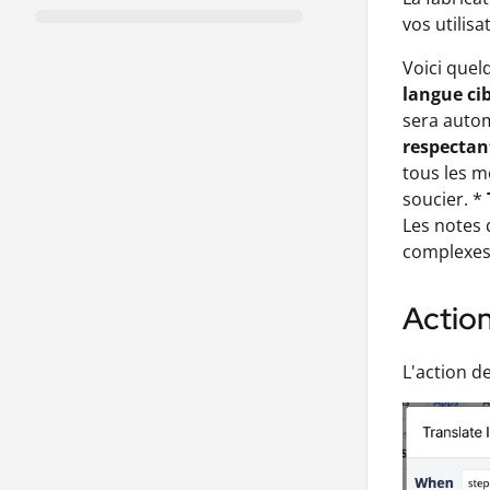
vos utilisa
Voici quel
langue cib
sera autom
respectan
tous les m
soucier. *
Les notes 
complexes.
Action
L'action d