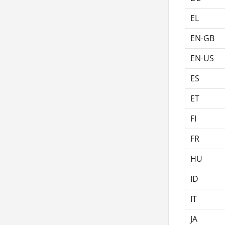
EL
EN-GB
EN-US
ES
ET
FI
FR
HU
ID
IT
JA