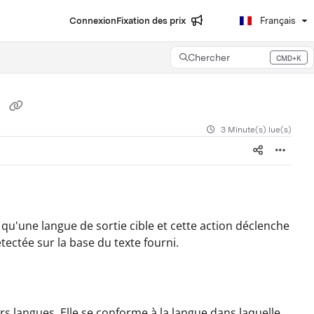
Connexion
Fixation des prix
Français
Chercher
CMD+K
Press CMD+K to open search
t
3 Minute(s) lue(s)
 qu'une langue de sortie cible et cette action déclenche
ectée sur la base du texte fourni.
rs langues. Elle se conforme à la langue dans laquelle