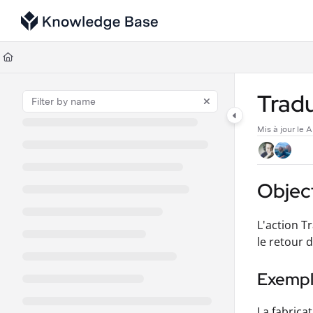
Documentation Index
Fetch the complete documentation index at:
https://support.tulip.co/llms
Use this file to discover all available pages before exploring further.
Tradu
Mis à jour le
A
Object
L'action T
le retour 
Exemple
La fabrica