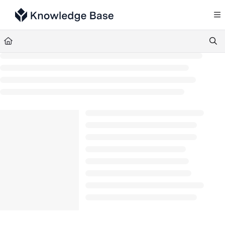
Documentation Index
Fetch the complete documentation index at:
https://support.tulip.co/llms.txt
Use this file to discover all available pages before exploring further.