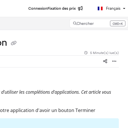
Connexion
Fixation des prix
Français
Chercher
CMD+K
Press CMD+K to open search
on
5 Minute(s) lue(s)
'utiliser les complétions d'applications. Cet article vous
votre application d'avoir un bouton Terminer