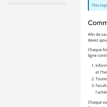
This topi
Comme
Afin de sa
devez ajou
Chaque foi
ligne cont
Inform
et l'h
Toutes
Facult
l'achè
Chaque var