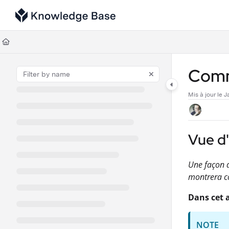
Documentation Index
Fetch the complete documentation index at:
https://support.tulip.co/llms
Use this file to discover all available pages before exploring further.
Comm
Mis à jour le
J
Vue d
Une façon d
montrera c
Dans cet a
NOTE