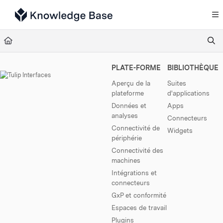
Documentation Index
Fetch the complete documentation index at:
https://support.tulip.co/llms.txt
Use this file to discover all available pages before exploring further.
PLATE-FORME
BIBLIOTHÈQUE
Aperçu de la
Suites
plateforme
d'applications
Données et
Apps
analyses
Connecteurs
Connectivité de
Widgets
périphérie
Connectivité des
machines
Intégrations et
connecteurs
GxP et conformité
Espaces de travail
Plugins