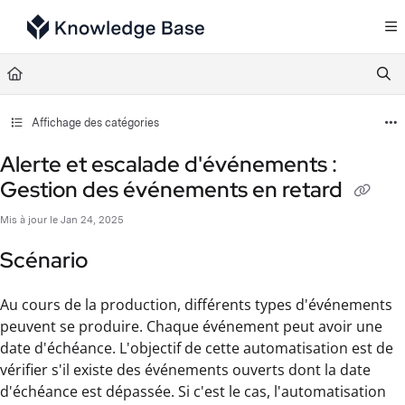
Documentation Index
Fetch the complete documentation index at:
https://support.tulip.co/llms.txt
Use this file to discover all available pages before exploring further.
Affichage des catégories
Alerte et escalade d'événements :
Gestion des événements en retard
Mis à jour le
Jan 24, 2025
Scénario
Au cours de la production, différents types d'événements
peuvent se produire. Chaque événement peut avoir une
date d'échéance. L'objectif de cette automatisation est de
vérifier s'il existe des événements ouverts dont la date
d'échéance est dépassée. Si c'est le cas, l'automatisation