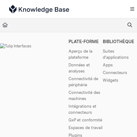
Documentation Index
Fetch the complete documentation index at:
https://support.tulip.co/llms.txt
Use this file to discover all available pages before exploring further.
PLATE-FORME
BIBLIOTHÈQUE
Aperçu de la
Suites
plateforme
d'applications
Données et
Apps
analyses
Connecteurs
Connectivité de
Widgets
périphérie
Connectivité des
machines
Intégrations et
connecteurs
GxP et conformité
Espaces de travail
Plugins