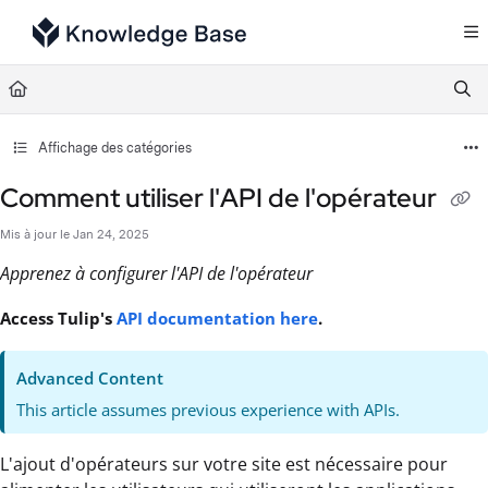
Documentation Index
Fetch the complete documentation index at:
https://support.tulip.co/llms.txt
Use this file to discover all available pages before exploring further.
Affichage des catégories
Comment utiliser l'API de l'opérateur
Mis à jour le
Jan 24, 2025
Apprenez à configurer l'API de l'opérateur
Access Tulip's
API documentation here
.
Advanced Content
This article assumes previous experience with APIs.
L'ajout d'opérateurs sur votre site est nécessaire pour