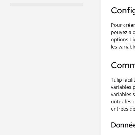
Confi
Pour créer
pouvez ajo
options di
les variab
Comme
Tulip facil
variables 
variables 
notez les 
entrées de
Donnée