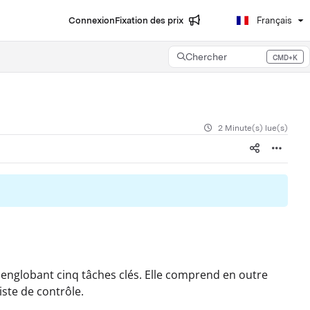
Connexion
Fixation des prix
Français
Chercher
CMD+K
Press CMD+K to open search
2 Minute(s) lue(s)
 englobant cinq tâches clés. Elle comprend en outre
iste de contrôle.