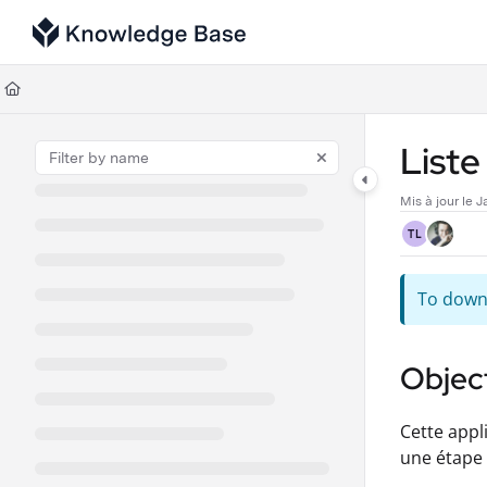
Documentation Index
Fetch the complete documentation index at:
https://support.tulip.co/llms
Use this file to discover all available pages before exploring further.
Liste
Mis à jour le
J
TL
To downl
Object
Cette appl
une étape 