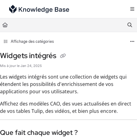
Documentation Index
Fetch the complete documentation index at:
https://support.tulip.co/llms.txt
Use this file to discover all available pages before exploring further.
Affichage des catégories
Widgets intégrés
Mis à jour le
Jan 24, 2025
Les widgets intégrés sont une collection de widgets qui
étendent les possibilités d'enrichissement de vos
applications pour vos utilisateurs.
Affichez des modèles CAO, des vues actualisées en direct
de vos tables Tulip, des vidéos, et bien plus encore.
Que fait chaque widget ?