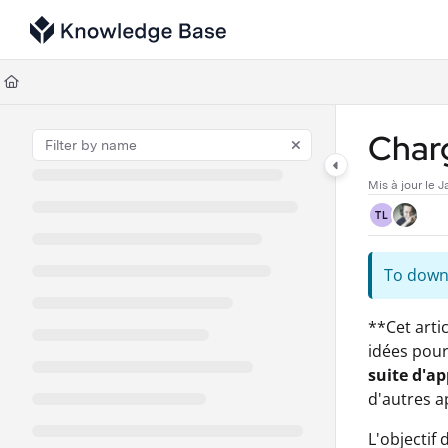
Documentation Index
Fetch the complete documentation index at:
https://support.tulip.co/llms
Use this file to discover all available pages before exploring further.
Char
Mis à jour le
J
TL
To downl
**Cet arti
idées pour
suite d'ap
d'autres a
L'objectif 