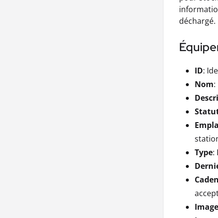
informatio
déchargé.
Équipe
ID
: Id
Nom
:
Descr
Statu
Empl
statio
Type
:
Derni
Caden
accept
Image