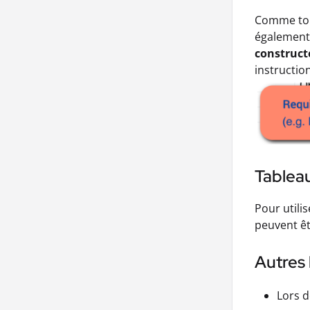
Comme tout
également 
constructe
instructio
Tablea
Pour utili
peuvent êt
Autres 
Lors d