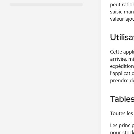
peut ratio
saisie man
valeur ajo
Utilis
Cette appl
arrivée, mi
expédition
l'applicat
prendre de
Tables
Toutes les
Les princi
pour stock