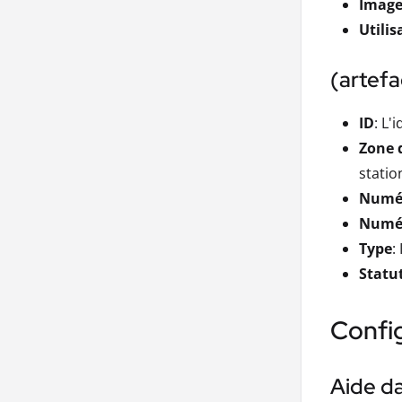
Image 
Utilis
(artef
ID
: L'
Zone d
statio
Numé
Numér
Type
:
Statu
Config
Aide da