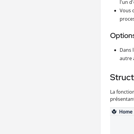
l'un d
Vous d
proces
Options
Dans 
autre 
Struct
La fonctio
présentant 