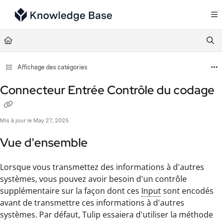
Documentation Index
Fetch the complete documentation index at:
https://support.tulip.co/llms.txt
Use this file to discover all available pages before exploring further.
Affichage des catégories
Connecteur Entrée Contrôle du codage
Mis à jour le
May 27, 2025
Vue d'ensemble
Lorsque vous transmettez des informations à d'autres
systèmes, vous pouvez avoir besoin d'un contrôle
supplémentaire sur la façon dont ces
Input
sont encodés
avant de transmettre ces informations à d'autres
systèmes. Par défaut, Tulip essaiera d'utiliser la méthode