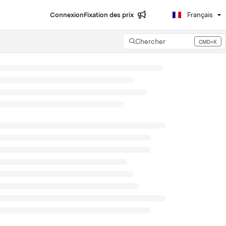
Connexion
Fixation des prix
Français
Chercher
CMD+K
Press CMD+K to open search