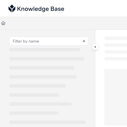
Documentation Index
Fetch the complete documentation index at:
https://support.tulip.co/llms
Use this file to discover all available pages before exploring further.