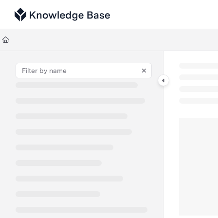
Documentation Index
Fetch the complete documentation index at:
https://support.tulip.co/llms
Use this file to discover all available pages before exploring further.