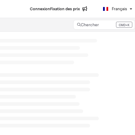
Connexion
Fixation des prix
Français
Chercher
CMD+K
Press CMD+K to open search