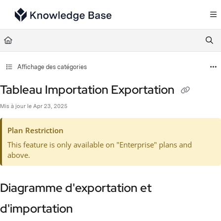
Documentation Index
Fetch the complete documentation index at:
https://support.tulip.co/llms.txt
Use this file to discover all available pages before exploring further.
Affichage des catégories
Tableau Importation Exportation
Mis à jour le
Apr 23, 2025
Plan Restriction
This feature is only available on "Enterprise" plans and
above.
Diagramme d'exportation et
d'importation