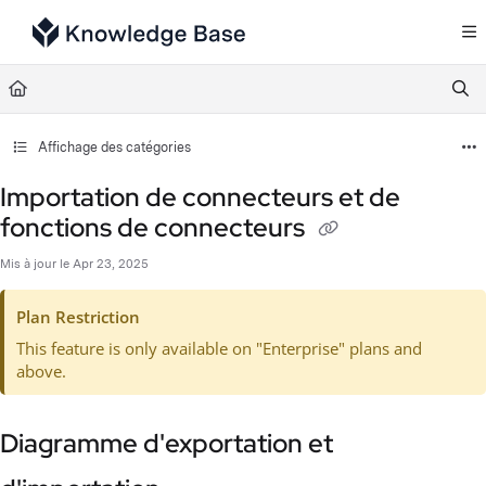
Documentation Index
Fetch the complete documentation index at:
https://support.tulip.co/llms.txt
Use this file to discover all available pages before exploring further.
Affichage des catégories
Importation de connecteurs et de
fonctions de connecteurs
Mis à jour le
Apr 23, 2025
Plan Restriction
This feature is only available on "Enterprise" plans and
above.
Diagramme d'exportation et