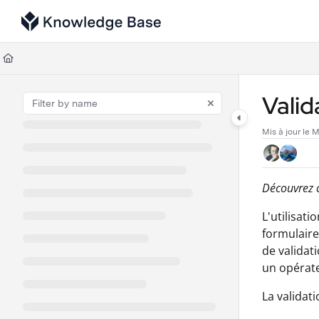
Documentation Index
Fetch the complete documentation index at:
https://support.tulip.co/llms
Use this file to discover all available pages before exploring further.
Valid
Mis à jour le
M
Découvrez c
L'utilisat
formulaire
de validat
un opérate
La validat