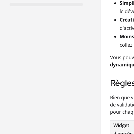
Simpli
le dév
Créat
d'acti
Moins
collez
Vous pouv
dynamiq
Règles
Bien que v
de validat
pour cha
Widget
d'entrée