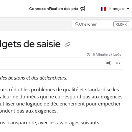
Connexion
Fixation des prix
Français
Chercher
CMD+K
Press CMD+K to open search
dgets de saisie
6 Minute(s) lue(s)
 des boutons et des déclencheurs.
eurs réduit les problèmes de qualité et standardise les
e valeur de données qui ne correspond pas aux exigences
z utiliser une logique de déclenchement pour empêcher
pondent pas aux exigences.
us transparente, avec les avantages suivants :