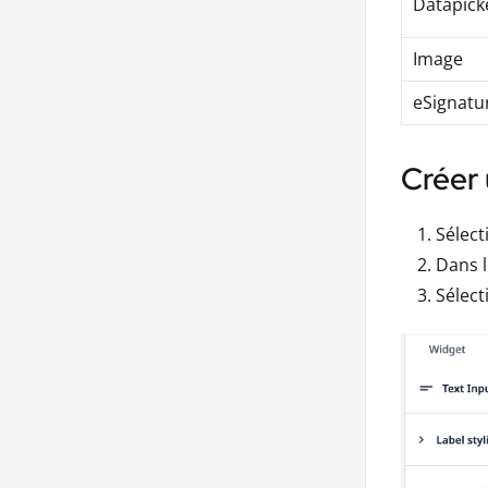
Datapick
Image
eSignatu
Créer 
Sélect
Dans l
Sélect