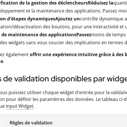
fication de la gestion des déclencheursRéduisez la
quanti
eloppement et la maintenance des applications. Passez moi
ion d'étapes dynamiquesAjoutez un
contrôle dynamique au
vation/désactivation des boutons, pour une interactivité et un
 de maintenance des applicationsPassez
moins de temps à
 des widgets sans vous soucier des implications en termes
ez également
offrir une expérience intuitive grâce à des
ue
.
 de validation disponibles par widge
ous puissiez utiliser chaque widget d'entrée pour la valida
ion pour définir les paramètres des données. Le tableau ci-d
que
Input Widget
.
Règles de validation