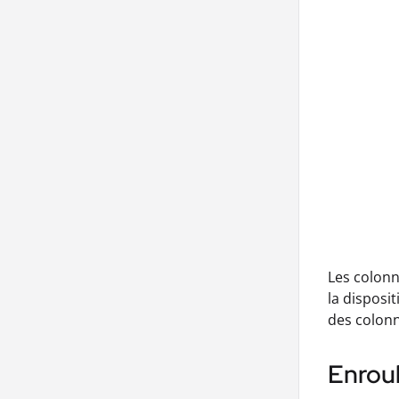
Les colonn
la disposi
des colonn
Enrou