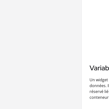
Variab
Un widget 
données. I
réservé li
conteneur