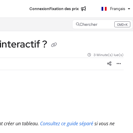
Connexion
Fixation des prix
Français
Chercher
CMD+K
Press CMD+K to open search
interactif ?
3 Minute(s) lue(s)
nt créer un tableau.
Consultez ce guide séparé
si vous ne