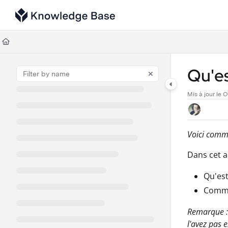
Documentation Index
Fetch the complete documentation index at:
https://support.tulip.co/llms
Use this file to discover all available pages before exploring further.
Qu'es
Mis à jour le
O
Voici comme
Dans cet a
Qu'est
Commen
Remarque : 
l'avez pas e