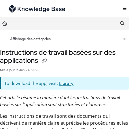
Documentation Index
Fetch the complete documentation index at:
https://support.tulip.co/llms.txt
Use this file to discover all available pages before exploring further.
Affichage des catégories
Instructions de travail basées sur des
applications
Mis à jour le
Jan 24, 2025
To download the app, visit:
Library
Cet article résume la manière dont les instructions de travail
basées sur l'application sont structurées et élaborées.
Les instructions de travail sont des documents qui
décrivent de manière claire et précise les procédures et les