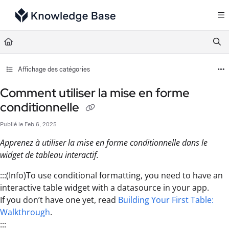
Documentation Index
Fetch the complete documentation index at:
https://support.tulip.co/llms.txt
Use this file to discover all available pages before exploring further.
Affichage des catégories
Comment utiliser la mise en forme
conditionnelle
Publié le Feb 6, 2025
Apprenez à utiliser la mise en forme conditionnelle dans le
widget de tableau interactif.
:::(Info)To use conditional formatting, you need to have an
interactive table widget with a datasource in your app.
If you don’t have one yet, read
Building Your First Table:
Walkthrough
.
:::