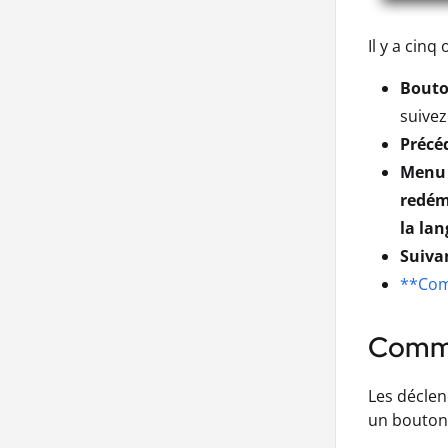
Il y a cin
Bouto
suivez
Précé
Menu 
redém
la la
Suiva
**Com
Comme
Les déclen
un bouton 