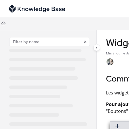
Documentation Index
Fetch the complete documentation index at:
https://support.tulip.co/llms
Use this file to discover all available pages before exploring further.
Widg
Mis à jour le
J
Commen
Les widget
Pour
ajou
"Boutons" 