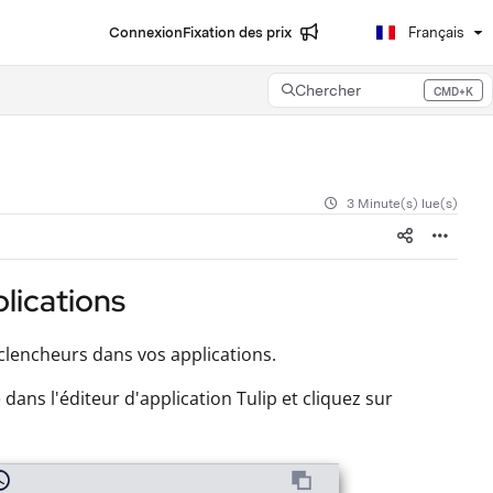
Connexion
Fixation des prix
Français
Chercher
CMD+K
Press CMD+K to open search
3 Minute(s) lue(s)
lications
clencheurs dans vos applications.
e dans l'éditeur d'application Tulip et cliquez sur