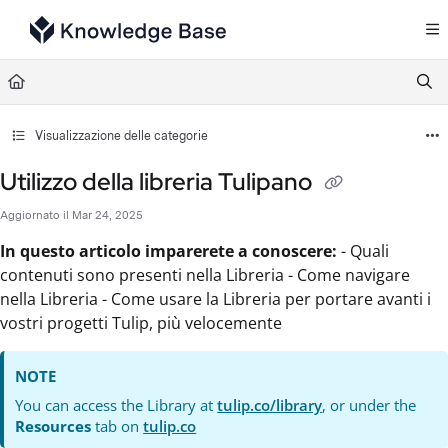
Documentation Index
Fetch the complete documentation index at:
https://support.tulip.co/llms.txt
Use this file to discover all available pages before exploring further.
Visualizzazione delle categorie
Utilizzo della libreria Tulipano
Aggiornato il
Mar 24, 2025
In questo articolo imparerete a conoscere:
- Quali
contenuti sono presenti nella Libreria - Come navigare
nella Libreria - Come usare la Libreria per portare avanti i
vostri progetti Tulip, più velocemente
NOTE
You can access the Library at
tulip.co/library
, or under the
Resources
tab on
tulip.co