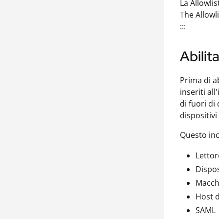
La Allowlis
The Allowl
:::
Abilit
Prima di ab
inseriti al
di fuori d
dispositiv
Questo inc
Lettor
Dispos
Macch
Host d
SAML