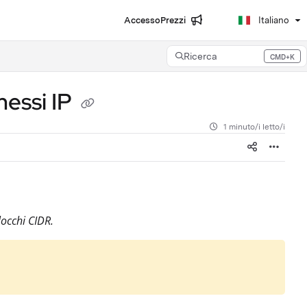
Accesso
Prezzi
Italiano
Ricerca
CMD+K
Press CMD+K to open search
messi IP
1 minuto/i letto/i
locchi CIDR.