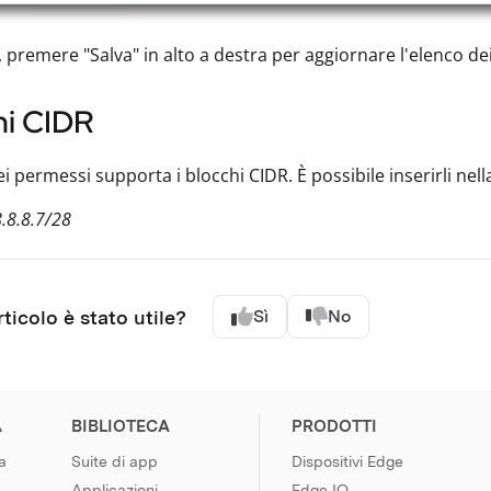
, premere "Salva" in alto a destra per aggiornare l'elenco de
hi CIDR
i permessi supporta i blocchi CIDR. È possibile inserirli nell
8.8.8.7/28
ticolo è stato utile?
Sì
No
A
BIBLIOTECA
PRODOTTI
a
Suite di app
Dispositivi Edge
Applicazioni
Edge IO