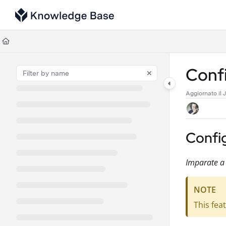
Documentation Index
Fetch the complete documentation index at:
https://support.tulip.co/llms
Use this file to discover all available pages before exploring further.
Confi
Aggiornato il
J
Config
Imparate a l
NOTE
This feat