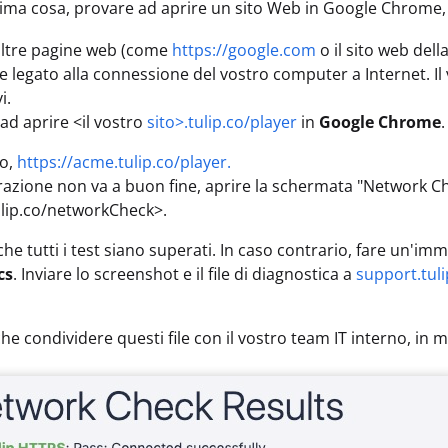
ima cosa, provare ad aprire un sito Web in Google Chrome
altre pagine web (come
https://google.com
o il sito web dell
 legato alla connessione del vostro computer a Internet. Il 
i.
 ad aprire <il vostro
sito>.tulip.co/player
in
Google Chrome
.
o,
https://acme.tulip.co/player.
erazione non va a buon fine, aprire la schermata "Network Che
lip.co/networkCheck>.
 che tutti i test siano superati. In caso contrario, fare un
cs
. Inviare lo screenshot e il file di diagnostica a
support.tuli
he condividere questi file con il vostro team IT interno, in 