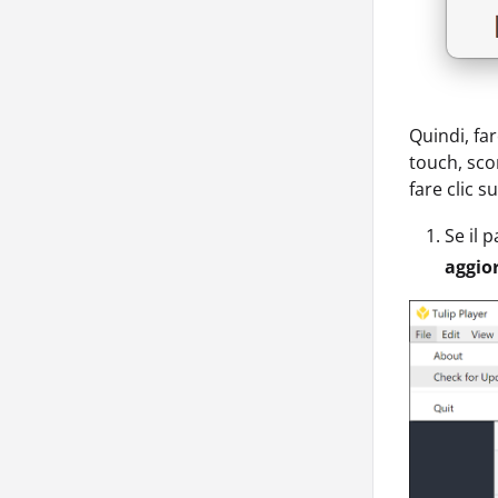
Quindi, far
touch, sco
fare clic s
Se il 
aggio