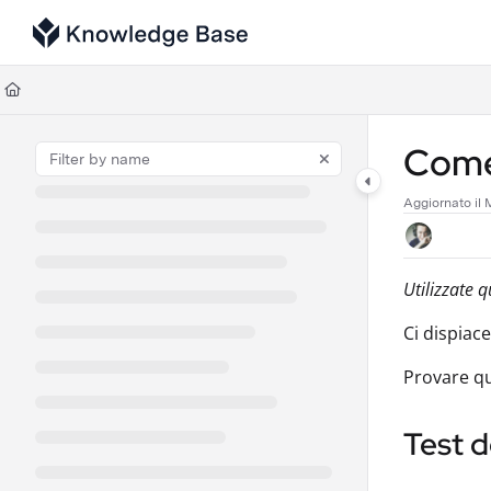
Documentation Index
Fetch the complete documentation index at:
https://support.tulip.co/llms
Use this file to discover all available pages before exploring further.
Come 
Aggiornato il
Utilizzate q
Ci dispiac
Provare qu
Test d