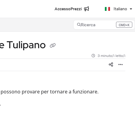
Accesso
Prezzi
Italiano
Ricerca
CMD+K
Press CMD+K to open search
re Tulipano
3 minuto/i letto/i
si possono provare per tornare a funzionare.
.