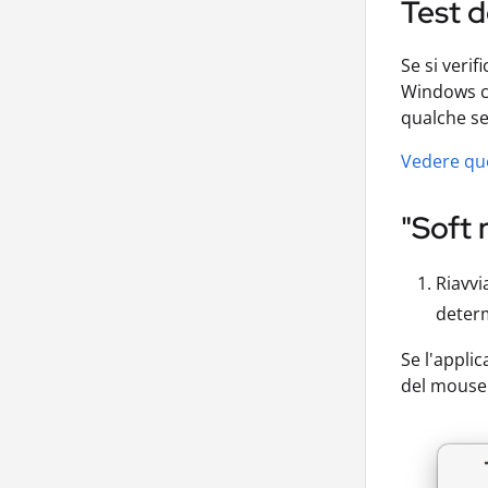
Test d
Se si veri
Windows ch
qualche se
Vedere que
"Soft 
Riavvi
deter
Se l'appli
del mouse