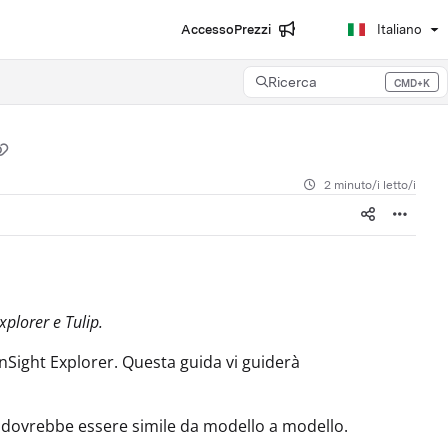
Accesso
Prezzi
Italiano
Ricerca
CMD+K
Press CMD+K to open search
2 minuto/i letto/i
plorer e Tulip.
 InSight Explorer. Questa guida vi guiderà
dovrebbe essere simile da modello a modello.