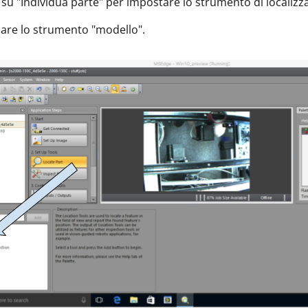
ic su "Individua parte" per impostare lo strumento di localizz
nare lo strumento "modello".