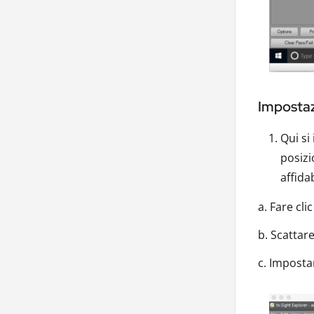
Impostaz
Qui si
posizi
affida
a. Fare cl
b. Scattar
c. Impostar