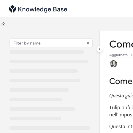
Documentation Index
Fetch the complete documentation index at:
https://support.tulip.co/llms
Use this file to discover all available pages before exploring further.
Come
Aggiornato il
O
Come 
Questa guid
Tulip può i
nell'impos
Questa int