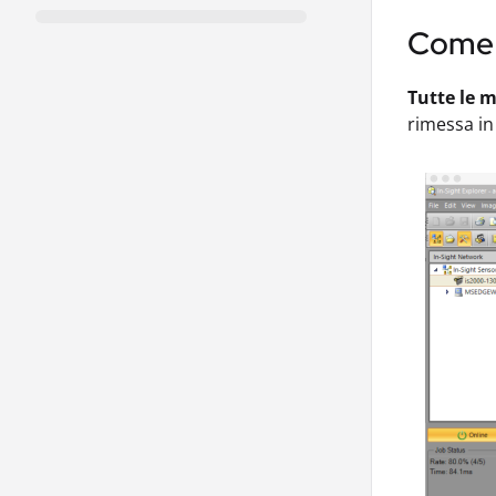
Come i
Tutte le m
rimessa in