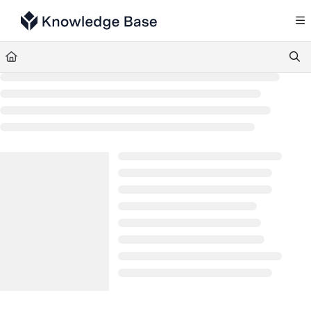
Documentation Index
Fetch the complete documentation index at:
https://support.tulip.co/llms.txt
Use this file to discover all available pages before exploring further.