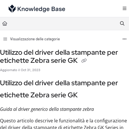
Documentation Index
Fetch the complete documentation index at:
https://support.tulip.co/llms.txt
Use this file to discover all available pages before exploring further.
Visualizzazione delle categorie
Utilizzo del driver della stampante per
etichette Zebra serie GK
Aggiornato il
Oct 31, 2023
Utilizzo del driver della stampante per
etichette Zebra serie GK
Guida al driver generico della stampante zebra
Questo articolo descrive le funzionalità e la configurazione
del driver della stampante di etichette Zebra GK Series in