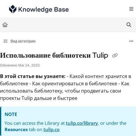
Documentation Index
Fetch the complete documentation index at:
https://support.tulip.co/llms.txt
Use this file to discover all available pages before exploring further.
Вид категории
Использование библиотеки Tulip
Обновлено
Mar 24, 2025
В этой статье вы узнаете:
- Какой контент хранится в
библиотеке - Как ориентироваться в библиотеке - Как
использовать библиотеку, чтобы продвигать свои
проекты Tulip дальше и быстрее
NOTE
You can access the Library at
tulip.co/library
, or under the
Resources
tab on
tulip.co