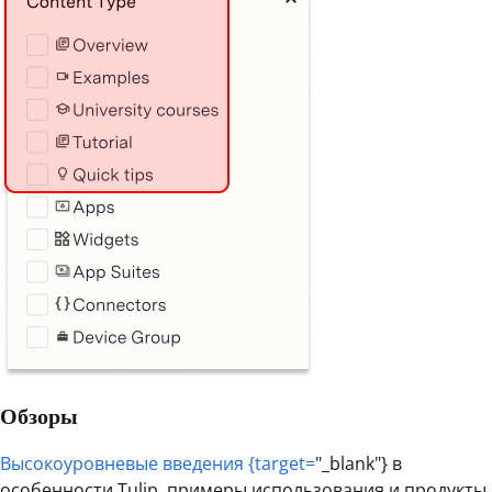
Обзоры
Высокоуровневые введения {target=
"_blank"} в
особенности Tulip, примеры использования и продукты.