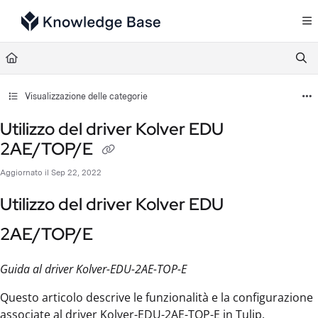
Documentation Index
Fetch the complete documentation index at:
https://support.tulip.co/llms.txt
Use this file to discover all available pages before exploring further.
Visualizzazione delle categorie
Utilizzo del driver Kolver EDU
2AE/TOP/E
Aggiornato il
Sep 22, 2022
Utilizzo del driver Kolver EDU
2AE/TOP/E
Guida al driver Kolver-EDU-2AE-TOP-E
Questo articolo descrive le funzionalità e la configurazione
associate al driver Kolver-EDU-2AE-TOP-E in Tulip.