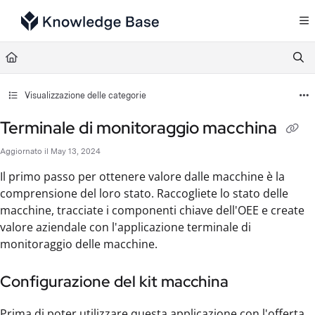
Documentation Index
Fetch the complete documentation index at:
https://support.tulip.co/llms.txt
Use this file to discover all available pages before exploring further.
Visualizzazione delle categorie
Terminale di monitoraggio macchina
Aggiornato il
May 13, 2024
Il primo passo per ottenere valore dalle macchine è la
comprensione del loro stato. Raccogliete lo stato delle
macchine, tracciate i componenti chiave dell'OEE e create
valore aziendale con l'applicazione terminale di
monitoraggio delle macchine.
Configurazione del kit macchina
Prima di poter utilizzare questa applicazione con l'offerta