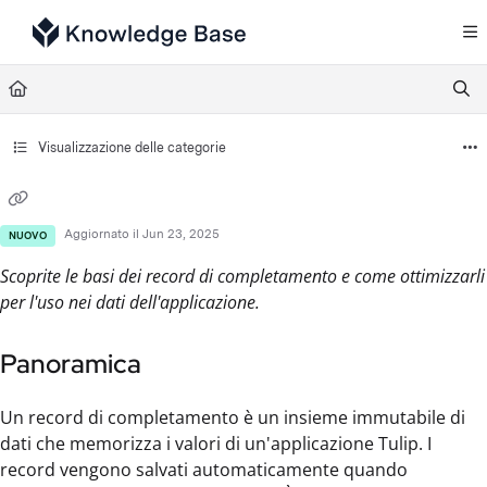
Documentation Index
Fetch the complete documentation index at:
https://support.tulip.co/llms.txt
Use this file to discover all available pages before exploring further.
Visualizzazione delle categorie
Aggiornato il
Jun 23, 2025
NUOVO
Scoprite le basi dei record di completamento e come ottimizzarli
per l'uso nei dati dell'applicazione.
Panoramica
Un record di completamento è un insieme immutabile di
dati che memorizza i valori di un'applicazione Tulip. I
record vengono salvati automaticamente quando