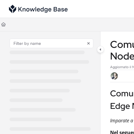
Documentation Index
Fetch the complete documentation index at:
https://support.tulip.co/llms
Use this file to discover all available pages before exploring further.
Comun
Node
Aggiornato il
N
Comun
Edge
Imparate a 
Nel seguen