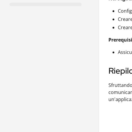
Config
Creare
Creare
Prerequisi
Assicu
Riepil
Sfruttando
comunicano
un'applica