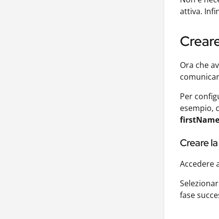
attiva. Infi
Crear
Ora che av
comunicare
Per config
esempio, 
firstNam
Creare la
Accedere a
Seleziona
fase succe