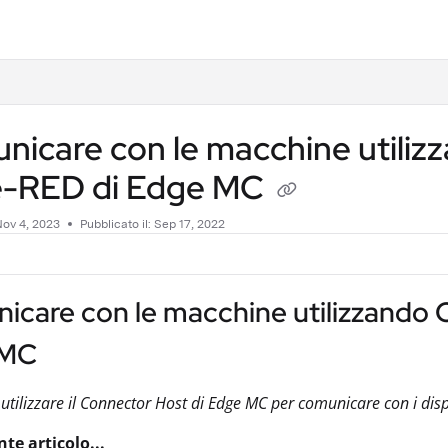
.txt
icare con le macchine utiliz
-RED di Edge MC
ov 4, 2023
Pubblicato il: Sep 17, 2022
icare con le macchine utilizzando
 MC
utilizzare il Connector Host di Edge MC per comunicare con i dis
te articolo...