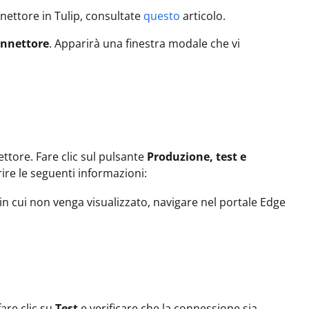
nnettore in Tulip, consultate
questo
articolo.
onnettore
. Apparirà una finestra modale che vi
ettore. Fare clic sul pulsante
Produzione, test e
ire le seguenti informazioni:
in cui non venga visualizzato, navigare nel portale Edge
fare clic su
Test
e verificare che la connessione sia