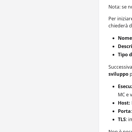
Nota: se n
Per inizia
chiederà d
Nome
Descr
Tipo d
Successiva
sviluppo
p
Esecu
MC e v
Host:
Porta
TLS
: 
Non è neces