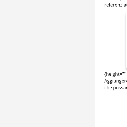
referenzia
{height=""
Aggiungere
che possan