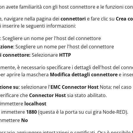
on avete familiarità con gli host connettore e le funzioni co
re, navigare nella pagina dei
connettori
e fare clic su
Crea c
i inserire le seguenti informazioni:
: Scegliere un nome per l'host del connettore
izione
: Scegliere un nome per l'host del connettore
i connettore:
Selezionare
HTTP
mente, è necessario specificare i dettagli dell'host del conn
er aprire la maschera
Modifica dettagli connettore
e inser
zione su
: selezionare l'
EMC Connector Host
Nota: nel caso 
erificare che
Connector Host
sia stato abilitato.
Immettere
localhost
: immettere
1880
(questa è la porta su cui gira Node-RED).
immettere
No
sario aggiungere intestazioni o certificati. Ora è possibile 