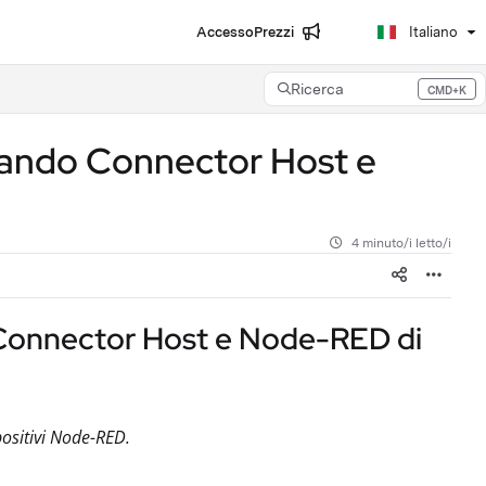
Accesso
Prezzi
Italiano
Ricerca
CMD+K
Press CMD+K to open search
zando Connector Host e
4 minuto/i letto/i
 Connector Host e Node-RED di
positivi Node-RED.