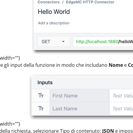
 width=""}
e gli input della funzione in modo che includano
Nome
e
C
 width=""}
della richiesta, selezionare Tipo di contenuto:
JSON
e impost