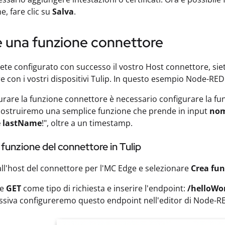
ne, fare clic su
Salva
.
e una funzione connettore
ete configurato con successo il vostro Host connettore, siet
 con i vostri dispositivi Tulip. In questo esempio Node-RE
urare la funzione connettore è necessario configurare la fun
costruiremo una semplice funzione che prende in input
no
e lastName
!", oltre a un timestamp.
 funzione del connettore in Tulip
ll'host del connettore per l'MC Edge e selezionare
Crea fu
re
GET
come tipo di richiesta e inserire l'endpoint:
/helloWo
ssiva configureremo questo endpoint nell'editor di Node-R