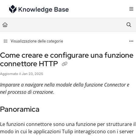
Documentation Index
Fetch the complete documentation index at:
https://support.tulip.co/llms.txt
Use this file to discover all available pages before exploring further.
Visualizzazione delle categorie
Come creare e configurare una funzione
connettore HTTP
Aggiornato il
Jan 23, 2025
Imparare a navigare nella modale della funzione Connector e
nel processo di creazione.
Panoramica
Le funzioni connettore sono una funzione per strutturare il
modo in cui le applicazioni Tulip interagiscono con i server